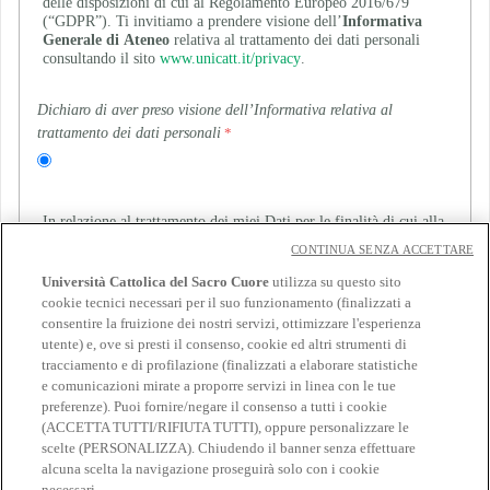
delle disposizioni di cui al Regolamento Europeo 2016/679
(“GDPR”). Ti invitiamo a prendere visione dell’
Informativa
Generale di Ateneo
relativa al trattamento dei dati personali
consultando il sito
www.unicatt.it/privacy
.
Dichiaro di aver preso visione dell’Informativa relativa al
trattamento dei dati personali
In relazione al trattamento dei miei Dati per le finalità di cui alla
lettera e della suddetta informativa (invio di comunicazioni e
CONTINUA SENZA ACCETTARE
materiale informativo con modalità di contatto automatizzate e
non automatizzate, aventi ad oggetto: iscrizione ad eventi
Università Cattolica del Sacro Cuore
utilizza su questo sito
organizzati da partner dell’Università e/o soggetti terzi, attività
cookie tecnici necessari per il suo funzionamento (finalizzati a
promozionali, indagini legate a iniziative di ricerca),
consentire la fruizione dei nostri servizi, ottimizzare l'esperienza
utente) e, ove si presti il consenso, cookie ed altri strumenti di
Indica se presti o neghi il consenso
tracciamento e di profilazione (finalizzati a elaborare statistiche
e comunicazioni mirate a proporre servizi in linea con le tue
preferenze). Puoi fornire/negare il consenso a tutti i cookie
(ACCETTA TUTTI/RIFIUTA TUTTI), oppure personalizzare le
scelte (PERSONALIZZA). Chiudendo il banner senza effettuare
alcuna scelta la navigazione proseguirà solo con i cookie
necessari.