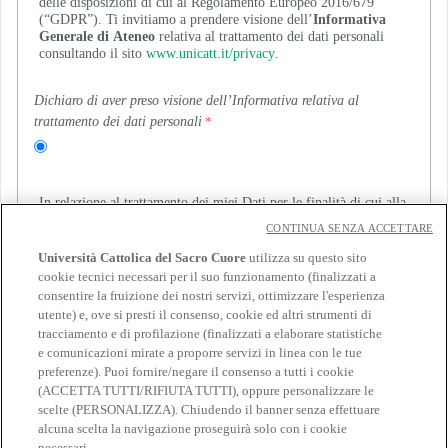
delle disposizioni di cui al Regolamento Europeo 2016/679
(“GDPR”). Ti invitiamo a prendere visione dell’
Informativa
Generale di Ateneo
relativa al trattamento dei dati personali
consultando il sito
www.unicatt.it/privacy
.
Dichiaro di aver preso visione dell’Informativa relativa al
trattamento dei dati personali
In relazione al trattamento dei miei Dati per le finalità di cui alla
lettera e della suddetta informativa (invio di comunicazioni e
CONTINUA SENZA ACCETTARE
materiale informativo con modalità di contatto automatizzate e
non automatizzate, aventi ad oggetto: iscrizione ad eventi
Università Cattolica del Sacro Cuore
utilizza su questo sito
organizzati da partner dell’Università e/o soggetti terzi, attività
cookie tecnici necessari per il suo funzionamento (finalizzati a
promozionali, indagini legate a iniziative di ricerca),
consentire la fruizione dei nostri servizi, ottimizzare l'esperienza
utente) e, ove si presti il consenso, cookie ed altri strumenti di
Indica se presti o neghi il consenso
tracciamento e di profilazione (finalizzati a elaborare statistiche
e comunicazioni mirate a proporre servizi in linea con le tue
preferenze). Puoi fornire/negare il consenso a tutti i cookie
(ACCETTA TUTTI/RIFIUTA TUTTI), oppure personalizzare le
scelte (PERSONALIZZA). Chiudendo il banner senza effettuare
alcuna scelta la navigazione proseguirà solo con i cookie
necessari.