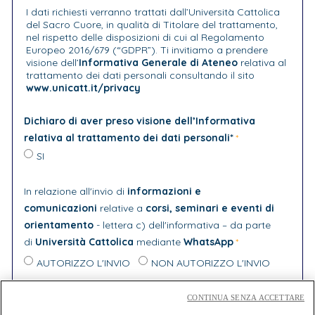
I dati richiesti verranno trattati dall’Università Cattolica
del Sacro Cuore, in qualità di Titolare del trattamento,
nel rispetto delle disposizioni di cui al Regolamento
Europeo 2016/679 (“GDPR”). Ti invitiamo a prendere
visione dell’
Informativa Generale di Ateneo
relativa al
trattamento dei dati personali consultando il sito
www.unicatt.it/privacy
Dichiaro di aver preso visione dell’Informativa
relativa al trattamento dei dati personali*
SI
In relazione all'invio di
informazioni e
comunicazioni
relative a
corsi, seminari e eventi di
orientamento
- lettera c) dell'informativa – da parte
di
Università Cattolica
mediante
WhatsApp
AUTORIZZO L'INVIO
NON AUTORIZZO L'INVIO
In relazione all'invio di
comunicazioni e materiale
CONTINUA SENZA ACCETTARE