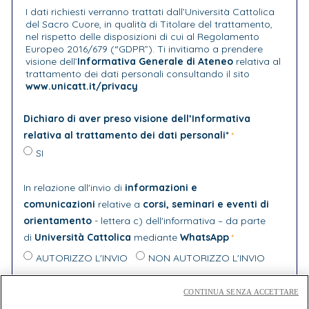
I dati richiesti verranno trattati dall’Università Cattolica
del Sacro Cuore, in qualità di Titolare del trattamento,
nel rispetto delle disposizioni di cui al Regolamento
Europeo 2016/679 (“GDPR”). Ti invitiamo a prendere
visione dell’
Informativa Generale di Ateneo
relativa al
trattamento dei dati personali consultando il sito
www.unicatt.it/privacy
Dichiaro di aver preso visione dell’Informativa
relativa al trattamento dei dati personali*
SI
In relazione all'invio di
informazioni e
comunicazioni
relative a
corsi, seminari e eventi di
orientamento
- lettera c) dell'informativa – da parte
di
Università Cattolica
mediante
WhatsApp
AUTORIZZO L'INVIO
NON AUTORIZZO L'INVIO
In relazione all'invio di
comunicazioni e materiale
CONTINUA SENZA ACCETTARE