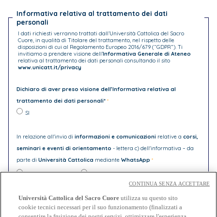
Informativa relativa al trattamento dei dati
personali
I dati richiesti verranno trattati dall’Università Cattolica del Sacro
Cuore, in qualità di Titolare del trattamento, nel rispetto delle
disposizioni di cui al Regolamento Europeo 2016/679 (“GDPR”). Ti
invitiamo a prendere visione dell’
Informativa Generale di Ateneo
relativa al trattamento dei dati personali consultando il sito
www.unicatt.it/privacy
Dichiaro di aver preso visione dell’Informativa relativa al
trattamento dei dati personali*
SI
In relazione all'invio di
informazioni e comunicazioni
relative a
corsi,
seminari e eventi di orientamento
- lettera c) dell'informativa – da
parte di
Università Cattolica
mediante
WhatsApp
AUTORIZZO L'INVIO
NON AUTORIZZO L'INVIO
CONTINUA SENZA ACCETTARE
In relazione all'invio di
comunicazioni e materiale informativo
Università Cattolica del Sacro Cuore
utilizza su questo sito
cookie tecnici necessari per il suo funzionamento (finalizzati a
aventi come oggetto:
iscrizione ad eventi organizzati da partner di
consentire la fruizione dei nostri servizi, ottimizzare l'esperienza