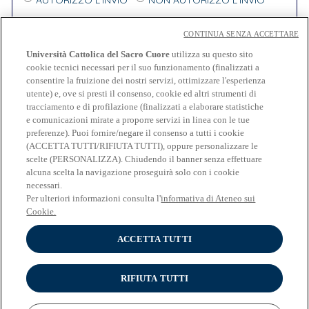
In relazione all'invio di
comunicazioni e materiale
CONTINUA SENZA ACCETTARE
informativo
aventi come oggetto:
iscrizione ad eventi
Università Cattolica del Sacro Cuore
utilizza su questo sito
organizzati da partner di Università Cattolica
e/o
cookie tecnici necessari per il suo funzionamento (finalizzati a
consentire la fruizione dei nostri servizi, ottimizzare l'esperienza
soggetti terzi, attività promozionali, indagini legate
utente) e, ove si presti il consenso, cookie ed altri strumenti di
a iniziative di ricerca
- lettera e) dell'Informativa
tracciamento e di profilazione (finalizzati a elaborare statistiche
PRESTO IL CONSENSO
NEGO IL CONSENSO
e comunicazioni mirate a proporre servizi in linea con le tue
preferenze). Puoi fornire/negare il consenso a tutti i cookie
(ACCETTA TUTTI/RIFIUTA TUTTI), oppure personalizzare le
Cookies
Impostazioni dei cookies
scelte (PERSONALIZZA). Chiudendo il banner senza effettuare
alcuna scelta la navigazione proseguirà solo con i cookie
necessari.
Per ulteriori informazioni consulta l'
informativa di Ateneo sui
Cookie.
ACCETTA TUTTI
RIFIUTA TUTTI
INFORMATIVA RELATIVA AL TRATTAMENTO DEI DATI PERSONALI