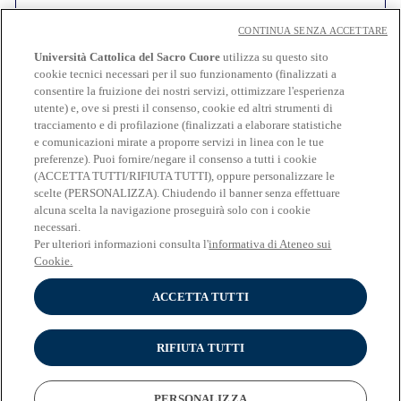
In relazione all'invio di
comunicazioni e materiale
CONTINUA SENZA ACCETTARE
informativo
aventi come oggetto:
iscrizione ad eventi
Università Cattolica del Sacro Cuore
utilizza su questo sito
organizzati da partner di Università Cattolica
e/o
cookie tecnici necessari per il suo funzionamento (finalizzati a
consentire la fruizione dei nostri servizi, ottimizzare l'esperienza
soggetti terzi, attività promozionali, indagini legate
utente) e, ove si presti il consenso, cookie ed altri strumenti di
a iniziative di ricerca
- lettera e) dell'Informativa
tracciamento e di profilazione (finalizzati a elaborare statistiche
PRESTO IL CONSENSO
NEGO IL CONSENSO
e comunicazioni mirate a proporre servizi in linea con le tue
preferenze). Puoi fornire/negare il consenso a tutti i cookie
(ACCETTA TUTTI/RIFIUTA TUTTI), oppure personalizzare le
scelte (PERSONALIZZA). Chiudendo il banner senza effettuare
alcuna scelta la navigazione proseguirà solo con i cookie
necessari.
Per ulteriori informazioni consulta l'
informativa di Ateneo sui
Cookie.
Cookies
Impostazioni dei cookies
ACCETTA TUTTI
RIFIUTA TUTTI
INFORMATIVA RELATIVA AL TRATTAMENTO DEI DATI PERSONALI
PERSONALIZZA