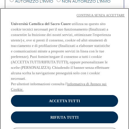
AUTORIZZO L'INVIO
NON AUTORIZZO L'INVIO
In relazione all'invio di
comunicazioni e materiale
CONTINUA SENZA ACCETTARE
informativo
aventi come oggetto:
iscrizione ad eventi
Università Cattolica del Sacro Cuore
utilizza su questo sito
organizzati da partner di Università Cattolica
e/o
cookie tecnici necessari per il suo funzionamento (finalizzati a
consentire la fruizione dei nostri servizi, ottimizzare l'esperienza
soggetti terzi, attività promozionali, indagini legate
utente) e, ove si presti il consenso, cookie ed altri strumenti di
a iniziative di ricerca
- lettera e) dell'Informativa
tracciamento e di profilazione (finalizzati a elaborare statistiche
PRESTO IL CONSENSO
NEGO IL CONSENSO
e comunicazioni mirate a proporre servizi in linea con le tue
preferenze). Puoi fornire/negare il consenso a tutti i cookie
(ACCETTA TUTTI/RIFIUTA TUTTI), oppure personalizzare le
scelte (PERSONALIZZA). Chiudendo il banner senza effettuare
alcuna scelta la navigazione proseguirà solo con i cookie
necessari.
Per ulteriori informazioni consulta l'
informativa di Ateneo sui
Cookie.
Cookies
Impostazioni dei cookies
ACCETTA TUTTI
RIFIUTA TUTTI
INFORMATIVA RELATIVA AL TRATTAMENTO DEI DATI PERSONALI