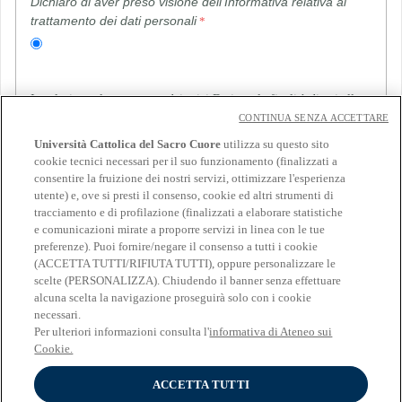
Dichiaro di aver preso visione dell’Informativa relativa al
trattamento dei dati personali
In relazione al trattamento dei miei Dati per le finalità di cui alla
lettera e della suddetta informativa (invio di comunicazioni e
CONTINUA SENZA ACCETTARE
materiale informativo con modalità di contatto automatizzate e non
automatizzate, aventi ad oggetto: iscrizione ad eventi organizzati
Università Cattolica del Sacro Cuore
utilizza su questo sito
da partner dell’Università e/o soggetti terzi, attività promozionali,
cookie tecnici necessari per il suo funzionamento (finalizzati a
indagini legate a iniziative di ricerca),
consentire la fruizione dei nostri servizi, ottimizzare l'esperienza
utente) e, ove si presti il consenso, cookie ed altri strumenti di
Indica se presti o neghi il consenso
tracciamento e di profilazione (finalizzati a elaborare statistiche
e comunicazioni mirate a proporre servizi in linea con le tue
preferenze). Puoi fornire/negare il consenso a tutti i cookie
(ACCETTA TUTTI/RIFIUTA TUTTI), oppure personalizzare le
scelte (PERSONALIZZA). Chiudendo il banner senza effettuare
alcuna scelta la navigazione proseguirà solo con i cookie
necessari.
Per ulteriori informazioni consulta l'
informativa di Ateneo sui
Cookie.
Cookies
Impostazioni dei cookies
ACCETTA TUTTI