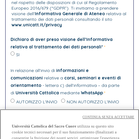
nel rispetto delle disposizioni di cui al Regolamento
Europeo 2016/679 (“GDPR”). Ti invitiamo a prendere
visione dell’
Informativa Generale di Ateneo
relativa al
trattamento dei dati personali consultando il sito
www.unicatt.it/privacy
Dichiaro di aver preso visione dell’Informativa
relativa al trattamento dei dati personali*
SI
In relazione all'invio di
informazioni e
comunicazioni
relative a
corsi, seminari e eventi di
orientamento
- lettera c) dell'informativa – da parte
di
Università Cattolica
mediante
WhatsApp
AUTORIZZO L'INVIO
NON AUTORIZZO L'INVIO
In relazione all'invio di
comunicazioni e materiale
CONTINUA SENZA ACCETTARE
informativo
aventi come oggetto:
iscrizione ad eventi
Università Cattolica del Sacro Cuore
utilizza su questo sito
organizzati da partner di Università Cattolica
e/o
cookie tecnici necessari per il suo funzionamento (finalizzati a
consentire la fruizione dei nostri servizi, ottimizzare l'esperienza