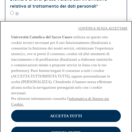
relativa al trattamento dei dati personali*
SI
In relazione all'invio di
comunicazioni e materiale
CONTINUA SENZA ACCETTARE
informativo
aventi come oggetto:
iscrizione ad eventi
Università Cattolica del Sacro Cuore
utilizza su questo sito
organizzati da partner di Università Cattolica
e/o
cookie tecnici necessari per il suo funzionamento (finalizzati a
consentire la fruizione dei nostri servizi, ottimizzare l'esperienza
soggetti terzi, attività promozionali, indagini legate
utente) e, ove si presti il consenso, cookie ed altri strumenti di
a iniziative di ricerca
- lettera e) dell'Informativa
tracciamento e di profilazione (finalizzati a elaborare statistiche
PRESTO IL CONSENSO
NEGO IL CONSENSO
e comunicazioni mirate a proporre servizi in linea con le tue
preferenze). Puoi fornire/negare il consenso a tutti i cookie
(ACCETTA TUTTI/RIFIUTA TUTTI), oppure personalizzare le
scelte (PERSONALIZZA). Chiudendo il banner senza effettuare
alcuna scelta la navigazione proseguirà solo con i cookie
necessari.
Per ulteriori informazioni consulta l'
informativa di Ateneo sui
Cookie.
Cookies
Impostazioni dei cookies
ACCETTA TUTTI